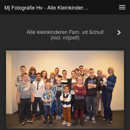
Mj Fotografie Hv - Alle Kleinkinderen Fam. Vd Schuit (incl. Mijzelf)
Tog
navi
Alle kleinkinderen Fam. vd Schuit
(incl. mijzelf)